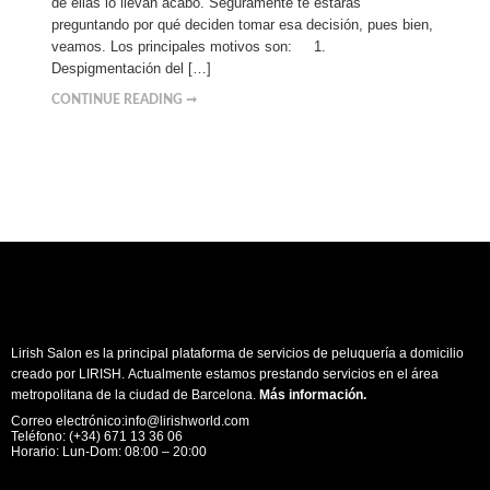
de ellas lo llevan acabo. Seguramente te estarás
preguntando por qué deciden tomar esa decisión, pues bien,
veamos. Los principales motivos son: 1.
Despigmentación del […]
CONTINUE READING ➞
Lirish Salon es la principal plataforma de servicios de peluquería a domicilio
creado por LIRISH. Actualmente estamos prestando servicios en el área
metropolitana de la ciudad de Barcelona.
Más información
.
Correo electrónico:info@lirishworld.com
Teléfono: (+34) 671 13 36 06
Horario: Lun-Dom: 08:00 – 20:00