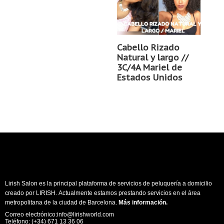
Cabello Rizado
Natural y largo //
3C/4A Mariel de
Estados Unidos
Lirish Salon es la principal plataforma de servicios de peluquería a domicilio
creado por LIRISH. Actualmente estamos prestando servicios en el área
metropolitana de la ciudad de Barcelona.
Más información
.
Correo electrónico:info@lirishworld.com
Teléfono: (+34) 671 13 36 06