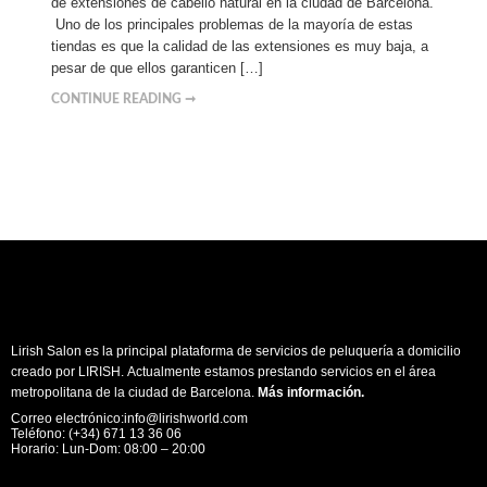
de extensiones de cabello natural en la ciudad de Barcelona.
Uno de los principales problemas de la mayoría de estas
tiendas es que la calidad de las extensiones es muy baja, a
pesar de que ellos garanticen […]
CONTINUE READING ➞
Lirish Salon es la principal plataforma de servicios de peluquería a domicilio
creado por LIRISH. Actualmente estamos prestando servicios en el área
metropolitana de la ciudad de Barcelona.
Más información
.
Correo electrónico:info@lirishworld.com
Teléfono: (+34) 671 13 36 06
Horario: Lun-Dom: 08:00 – 20:00