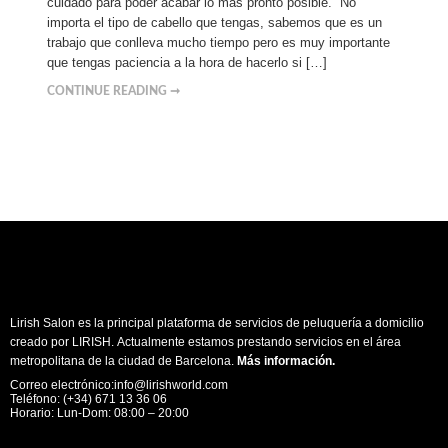
cuidado para poder acabar lo más pronto posible. No
importa el tipo de cabello que tengas, sabemos que es un
trabajo que conlleva mucho tiempo pero es muy importante
que tengas paciencia a la hora de hacerlo si […]
CONTINUE READING ➞
Lirish Salon es la principal plataforma de servicios de peluquería a domicilio
creado por LIRISH. Actualmente estamos prestando servicios en el área
metropolitana de la ciudad de Barcelona.
Más información
.
Correo electrónico:info@lirishworld.com
Teléfono: (+34) 671 13 36 06
Horario: Lun-Dom: 08:00 – 20:00