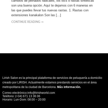
cambios de peinados radicales, los locs o rastas sintéticas
son una buena opción. Aquí te dejamos con 6 maneras en
las que puedes llevar tus nuevas rastas. 1. Rastas con
extensiones kanakalon Son las […]
CONTINUE READING ➞
Lirish Salon es la principal plataforma de servicios de peluquería a domicilio
creado por LIRISH. Actualmente estamos prestando servicios en el área
metropolitana de la ciudad de Barcelona.
Más información
.
Correo electrónico:info@lirishworld.com
Teléfono: (+34) 671 13 36 06
Horario: Lun-Dom: 08:00 – 20:00