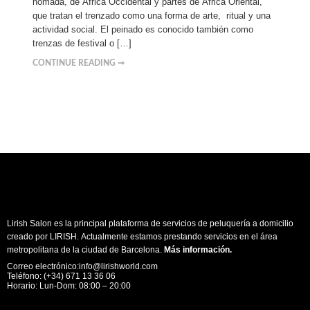
nómada, de África Occidental y partes de África Oriental,
que tratan el trenzado como una forma de arte, ritual y una
actividad social. El peinado es conocido también como
trenzas de festival o […]
CONTINUE READING ➞
Lirish Salon es la principal plataforma de servicios de peluquería a domicilio
creado por LIRISH. Actualmente estamos prestando servicios en el área
metropolitana de la ciudad de Barcelona.
Más información
.
Correo electrónico:info@lirishworld.com
Teléfono: (+34) 671 13 36 06
Horario: Lun-Dom: 08:00 – 20:00