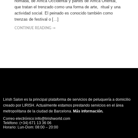
nómada, de África Occidental y partes de África Oriental,
que tratan el trenzado como una forma de arte, ritual y una
actividad social. El peinado es conocido también como
trenzas de festival o […]
CONTINUE READING ➞
Lirish Salon es la principal plataforma de servicios de peluquería a domicilio
creado por LIRISH. Actualmente estamos prestando servicios en el área
metropolitana de la ciudad de Barcelona.
Más información
.
Correo electrónico:info@lirishworld.com
Teléfono: (+34) 671 13 36 06
Horario: Lun-Dom: 08:00 – 20:00