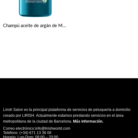
Champú aceite de argán de Marruecos bio por Herbal Essences
Lirish Salon es la principal plataforma de servicios de peluquería a domicilio
creado por LIRISH. Actualmente estamos prestando servicios en el área
metropolitana de la ciudad de Barcelona.
Más información
.
Correo electrónico:info@lirishworld.com
Teléfono: (+34) 671 13 36 06
Horario: Lun-Dom: 08:00 – 20:00