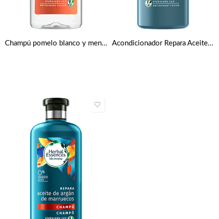
Champú pomelo blanco y menta mosa de Herbal Essences
Acondicionador Repara Aceite de argán de marruecos bío de Herbal Essences 400 ml