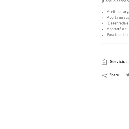
¡Cabello sedoso,
Aceite de arg
Aporta un suav
Desenreda el
Aportará a su
Para todo tip
Servicios,
Share