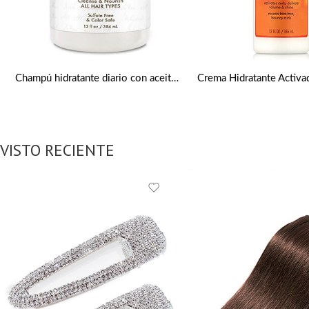
Champú hidratante diario con aceite de coco virgen de 384 ml de Shea Moisture
VISTO RECIENTE