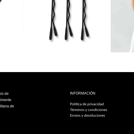
INFORMACIÓN
ios de
almente
Política de privacidad
litana de
Términos y condiciones
Envíos y devoluciones