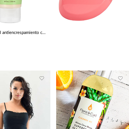
Crema en gel antiencrespamiento con karité virgen y cupuazú de Shea Moisture 249 m