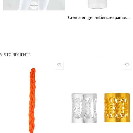
Crema en gel antiencrespamiento con karité virgen y cupuazú de Shea Moisture 249 m
VISTO RECIENTE