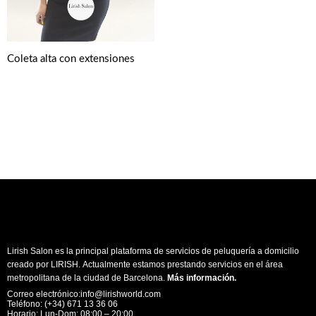
Coleta alta con extensiones
Lirish Salon es la principal plataforma de servicios de peluquería a domicilio
creado por LIRISH. Actualmente estamos prestando servicios en el área
metropolitana de la ciudad de Barcelona.
Más información
.
Correo electrónico:info@lirishworld.com
Teléfono: (+34) 671 13 36 06
Horario: Lun-Dom: 08:00 – 20:00