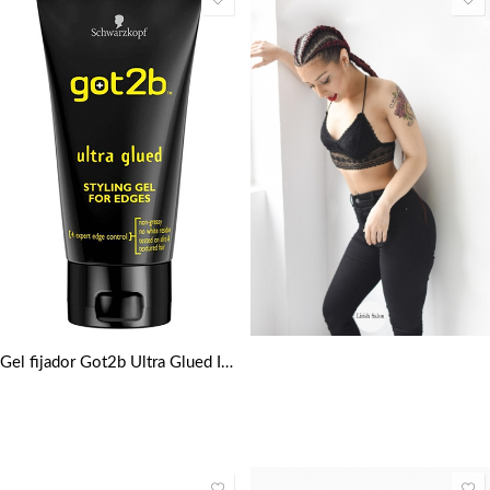
Gel fijador Got2b Ultra Glued Invincible Extreme Hold Hair Styling 150 Ml