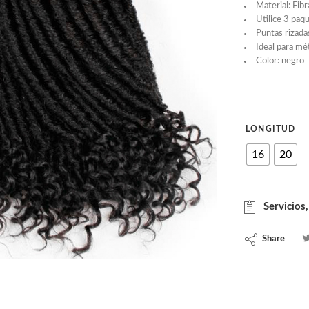
Material: Fibr
Utilice 3 paq
Puntas rizada
Ideal para mé
Color: negro
LONGITUD
16
20
Servicios,
Share