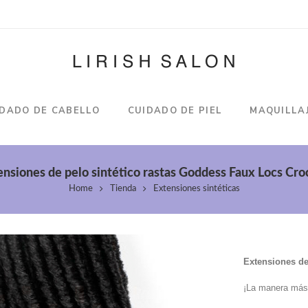
IDADO DE CABELLO
CUIDADO DE PIEL
MAQUILLA
ensiones de pelo sintético rastas Goddess Faux Locs Cro
Home
Tienda
Extensiones sintéticas
Extensiones de
¡La manera más s