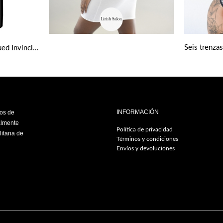
Seis trenza
Gel fijador Got2b Ultra Glued Invincible Extreme Hold Hair Styling 150 Ml
INFORMACIÓN
ios de
almente
Política de privacidad
litana de
Términos y condiciones
Envíos y devoluciones