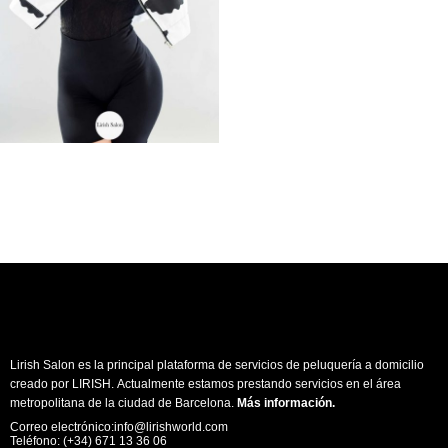
Lirish Salon es la principal plataforma de servicios de peluquería a domicilio
creado por LIRISH. Actualmente estamos prestando servicios en el área
metropolitana de la ciudad de Barcelona.
Más información
.
Correo electrónico:info@lirishworld.com
Teléfono: (+34) 671 13 36 06