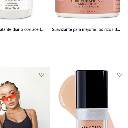
Champú hidratante diario con aceite de coco virgen de 384 ml de Shea Moisture
Suavizante para mejorar los rizos de coco e hibisco de Shea Moisture