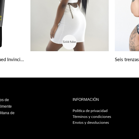
Seis trenza
Gel fijador Got2b Ultra Glued Invincible Extreme Hold Hair Styling 150 Ml
INFORMACIÓN
ios de
almente
Política de privacidad
litana de
Términos y condiciones
Envíos y devoluciones