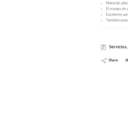
Material: plás
El mango de p
Excelente par
También puede
Servicios,
Share