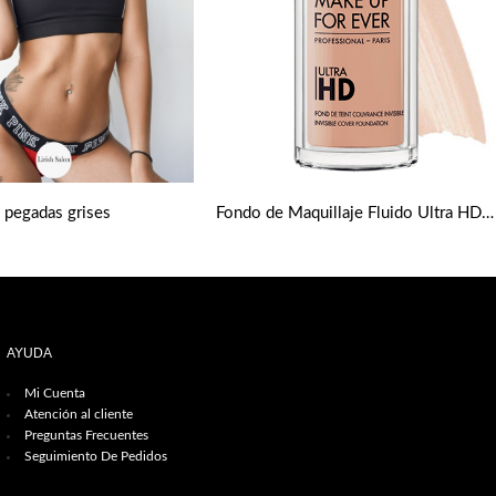
s pegadas grises
Fondo de Maquillaje Fluido Ultra HD tonos medios de Make up Forever
AYUDA
Mi Cuenta
Atención al cliente
Preguntas Frecuentes
Seguimiento De Pedidos