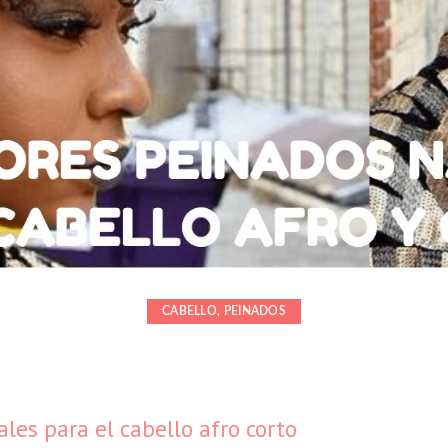
CABELLO
,
PEINADOS
les para el cabello afro corto